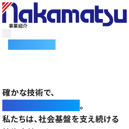
事業紹介
事業紹介
ソリューション
BUSINESS
導入事例
電子デバイス取扱製品
企業情報
確かな技術で、
採用情報
インフラの未来を拓く
。
お問い合わせ
私たちは、社会基盤を支え続ける