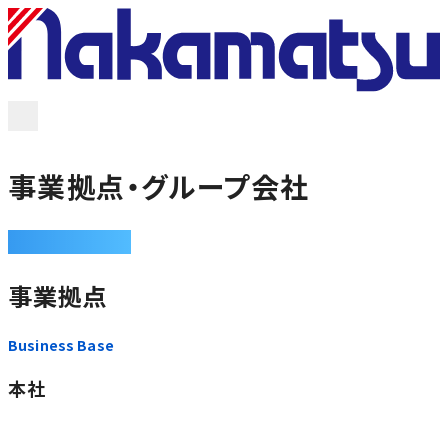
事業紹介
ソリューション
導入事例
事業拠点・グループ会社
電子デバイス取扱製品
COMPANY
企業情報
事業拠点
採用情報
Business Base
本社
お問い合わせ