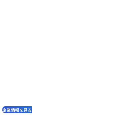
紡いできた80年の信頼。
100周年のその先へ、
進化を繋ぐ。
1946年の創業以来、中松商会は情報通信の専門商社として歩
んできました。
官公庁や鉄道、電力、放送といった社会インフラの根幹を支える
「架け橋」となり、通信ネットワークの整備に貢献しています。
私たちはこれまでの実績を礎に、次なる100年に向けて、
より豊かで確かな未来を創造し続けます。
企業情報を見る