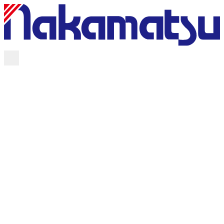
事業紹介
ソリューション
導入事例
電子デバイス取扱製品
企業情報
採用情報
人と社会をつなぐ、
お問い合わせ
ICT
トータルソリューション。