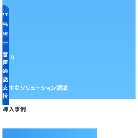
IT
-
無
B
線
複
C
イ
数
デ
P
ン
拠
ジ
音
対
フ
1 / 0
点
タ
声
策
ラ
へ
ル
通
支
の
の
サ
話
援
最
Wi
イ
支
主なソリューション領域
適
-
ネ
援
化
Fi
ー
導入事例
環
ジ
境
導
整
入
CASE STUDY
備
支